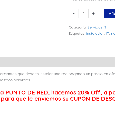
Instalación
-
+
Aña
de
Puntos
Categoría:
Servicios IT
de
Etiquetas:
instalacion
,
IT
,
ne
Red
cantidad
ciantes que deseen instalar una red pagando un precio en ofe
uestros servicios.
ada PUNTO DE RED, hacemos 20% Off, a pa
 para que le enviemos su CUPÓN DE DE