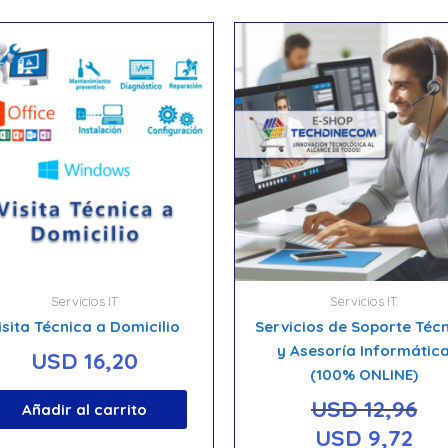
Servicios IT
Servicios IT
isita Técnica a Domicilio
Servicios de Soporte Téc
y Asesoría Informátic
USD
16,20
(100% ONLINE)
USD
12,96
Añadir al carrito
El
El
USD
9,72
precio
prec