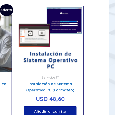
¡Oferta!
Servicios IT
nico
Instalación de Sistema
a
Operativo PC (Formateo)
USD
48,60
Añadir al carrito
io