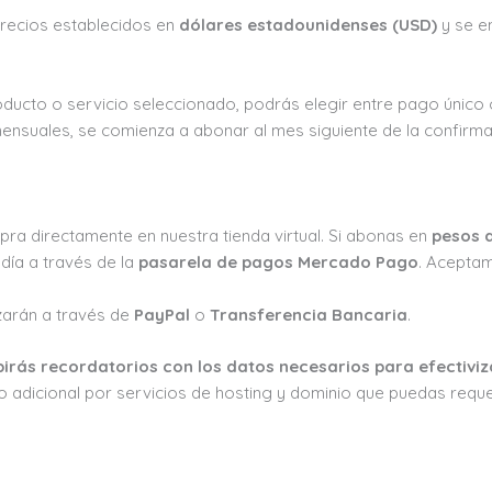
precios establecidos en
dólares estadounidenses (USD)
y se e
oducto o servicio seleccionado, podrás elegir entre pago únic
ensuales, se comienza a abonar al mes siguiente de la confirma
mpra directamente en nuestra tienda virtual. Si abonas en
pesos 
día a través de la
pasarela de pagos Mercado Pago
. Aceptam
izarán a través de
PayPal
o
Transferencia Bancaria
.
birás recordatorios con los datos necesarios para efectivi
o adicional por servicios de hosting y dominio que puedas requer